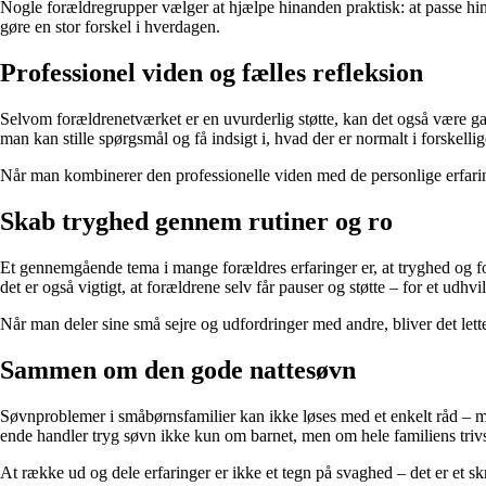
Nogle forældregrupper vælger at hjælpe hinanden praktisk: at passe hin
gøre en stor forskel i hverdagen.
Professionel viden og fælles refleksion
Selvom forældrenetværket er en uvurderlig støtte, kan det også være ga
man kan stille spørgsmål og få indsigt i, hvad der er normalt i forskellig
Når man kombinerer den professionelle viden med de personlige erfaring
Skab tryghed gennem rutiner og ro
Et gennemgående tema i mange forældres erfaringer er, at tryghed og f
det er også vigtigt, at forældrene selv får pauser og støtte – for et udhvil
Når man deler sine små sejre og udfordringer med andre, bliver det lette
Sammen om den gode nattesøvn
Søvnproblemer i småbørnsfamilier kan ikke løses med et enkelt råd – men
ende handler tryg søvn ikke kun om barnet, men om hele familiens trivs
At række ud og dele erfaringer er ikke et tegn på svaghed – det er et 