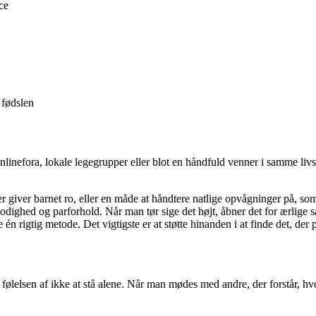
ce
 fødslen
efora, lokale legegrupper eller blot en håndfuld venner i samme livsfas
r giver barnet ro, eller en måde at håndtere natlige opvågninger på, som
ghed og parforhold. Når man tør sige det højt, åbner det for ærlige sa
 én rigtig metode. Det vigtigste er at støtte hinanden i at finde det, der p
ølelsen af ikke at stå alene. Når man mødes med andre, der forstår, hvo