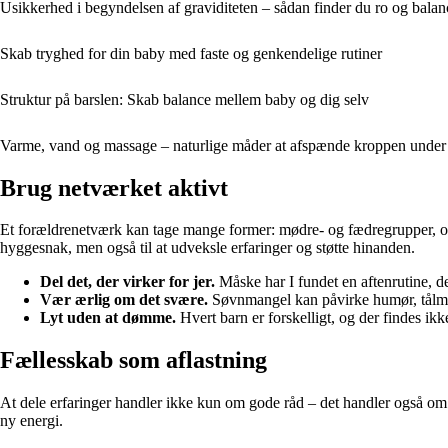
Usikkerhed i begyndelsen af graviditeten – sådan finder du ro og balan
Skab tryghed for din baby med faste og genkendelige rutiner
Struktur på barslen: Skab balance mellem baby og dig selv
Varme, vand og massage – naturlige måder at afspænde kroppen under
Brug netværket aktivt
Et forældrenetværk kan tage mange former: mødre- og fædregrupper, onlin
hyggesnak, men også til at udveksle erfaringer og støtte hinanden.
Del det, der virker for jer.
Måske har I fundet en aftenrutine, de
Vær ærlig om det svære.
Søvnmangel kan påvirke humør, tålmodi
Lyt uden at dømme.
Hvert barn er forskelligt, og der findes ikke
Fællesskab som aflastning
At dele erfaringer handler ikke kun om gode råd – det handler også om f
ny energi.