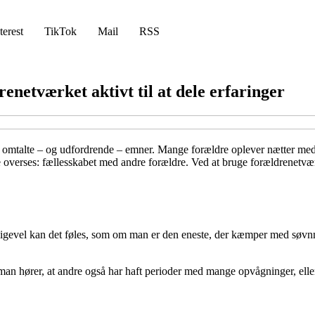
terest
TikTok
Mail
RSS
netværket aktivt til at dele erfaringer
t omtalte – og udfordrende – emner. Mange forældre oplever nætter med a
e overses: fællesskabet med andre forældre. Ved at bruge forældrenetvær
 Alligevel kan det føles, som om man er den eneste, der kæmper med søvn
an hører, at andre også har haft perioder med mange opvågninger, eller a