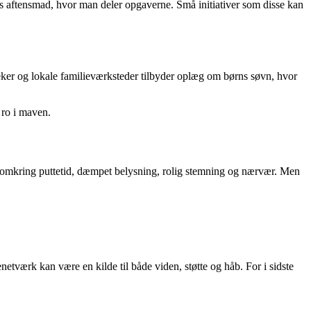
les aftensmad, hvor man deler opgaverne. Små initiativer som disse kan
eker og lokale familieværksteder tilbyder oplæg om børns søvn, hvor
 ro i maven.
er omkring puttetid, dæmpet belysning, rolig stemning og nærvær. Men
etværk kan være en kilde til både viden, støtte og håb. For i sidste