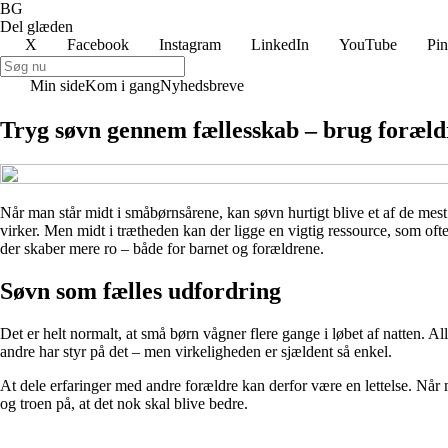
BG
Del glæden
X
Facebook
Instagram
LinkedIn
YouTube
Pin
Min side
Kom i gang
Nyhedsbreve
Tryg søvn gennem fællesskab – brug forældre
Når man står midt i småbørnsårene, kan søvn hurtigt blive et af de mes
virker. Men midt i trætheden kan der ligge en vigtig ressource, som oft
der skaber mere ro – både for barnet og forældrene.
Søvn som fælles udfordring
Det er helt normalt, at små børn vågner flere gange i løbet af natten.
andre har styr på det – men virkeligheden er sjældent så enkel.
At dele erfaringer med andre forældre kan derfor være en lettelse. Når m
og troen på, at det nok skal blive bedre.