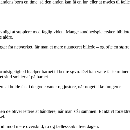
andens børn en time, så den anden kan få en lur, eller at mødes til fæl
vnligt at supplere med faglig viden. Mange sundhedsplejersker, bibliot
e aldre.
er fra netværket, får man et mere nuanceret billede – og ofte en større
orudsigelighed hjælper barnet til bedre søvn. Det kan være faste rutin
et sind smitter af på barnet.
re at holde fast i de gode vaner og justere, når noget ikke fungerer.
 de bliver lettere at håndtere, når man står sammen. Et aktivt forældren
el.
skridt mod mere overskud, ro og fællesskab i hverdagen.