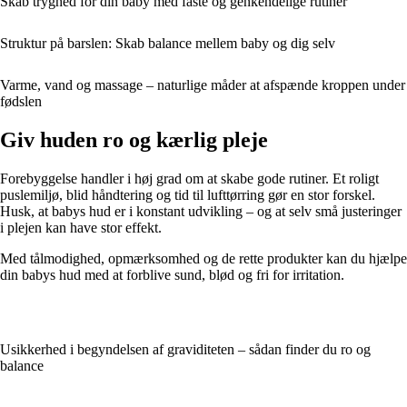
Skab tryghed for din baby med faste og genkendelige rutiner
Struktur på barslen: Skab balance mellem baby og dig selv
Varme, vand og massage – naturlige måder at afspænde kroppen under
fødslen
Giv huden ro og kærlig pleje
Forebyggelse handler i høj grad om at skabe gode rutiner. Et roligt
puslemiljø, blid håndtering og tid til lufttørring gør en stor forskel.
Husk, at babys hud er i konstant udvikling – og at selv små justeringer
i plejen kan have stor effekt.
Med tålmodighed, opmærksomhed og de rette produkter kan du hjælpe
din babys hud med at forblive sund, blød og fri for irritation.
Usikkerhed i begyndelsen af graviditeten – sådan finder du ro og
balance