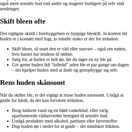
også mere sensitiv hud end andre og reagerer hurtigere på selv små
ændringer.
Skift bleen ofte
Det vigtigste skridt i forebyggelsen er hyppige bleskift. Jo kortere tid
huden er i kontakt med fugt, jo mindre risiko er der for irritation.
Skift bleen, så snart den er våd eller snavset – også om natten,
hvis barnet har tendens til rødme.
Sørg for, at huden er helt tør, før du tager en ny ble på.
Giv gerne huden lidt “luftetid” uden ble et par gange om dagen
– det hjælper huden med at ånde og genopbygge sig selv.
Rens huden skånsomt
Når du skifter ble, er det vigtigt at rense huden nænsomt. Undgå at
gnide for hårdt, da det kan forværre irritation.
Brug lunkent vand og en blød vaskeklud, eller vælg
uparfumerede vådservietter beregnet til sensitiv hud.
Undgå produkter med alkohol, parfume eller farvestoffer.
Dup huden tør i stedet for at gnide – det mindsker friktion.