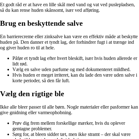
Et godt råd er at have en lille skål med vand og vat ved puslepladsen,
så du kan rense huden skånsomt, især ved afføring.
Brug en beskyttende salve
En barrierecreme eller zinksalve kan være en effektiv måde at beskytte
huden på. Den danner et tyndt lag, der forhindrer fugt i at trænge ind
og giver huden ro til at hele.
Påfør et tyndt lag efter hvert bleskift, især hvis huden allerede er
lidt rød.
Vælg en salve uden parfume og med dokumenteret mildhed.
Hvis huden er meget irriteret, kan du lade den være uden salve i
korte perioder, så den får luft.
Vælg den rigtige ble
Ikke alle bleer passer til alle børn. Nogle materialer eller pasformer kan
give gnidning eller varmeophobning.
Prøv dig frem mellem forskellige mærker, hvis du oplever
gentagne problemer.
Sørg for, at bleen sidder tæt, men ikke stramt – der skal være