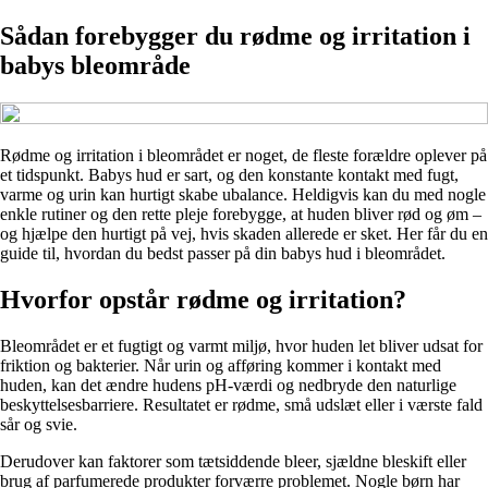
Sådan forebygger du rødme og irritation i
babys bleområde
Rødme og irritation i bleområdet er noget, de fleste forældre oplever på
et tidspunkt. Babys hud er sart, og den konstante kontakt med fugt,
varme og urin kan hurtigt skabe ubalance. Heldigvis kan du med nogle
enkle rutiner og den rette pleje forebygge, at huden bliver rød og øm –
og hjælpe den hurtigt på vej, hvis skaden allerede er sket. Her får du en
guide til, hvordan du bedst passer på din babys hud i bleområdet.
Hvorfor opstår rødme og irritation?
Bleområdet er et fugtigt og varmt miljø, hvor huden let bliver udsat for
friktion og bakterier. Når urin og afføring kommer i kontakt med
huden, kan det ændre hudens pH-værdi og nedbryde den naturlige
beskyttelsesbarriere. Resultatet er rødme, små udslæt eller i værste fald
sår og svie.
Derudover kan faktorer som tætsiddende bleer, sjældne bleskift eller
brug af parfumerede produkter forværre problemet. Nogle børn har