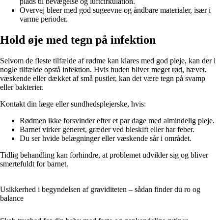
plads til bevægelse og luftcirkulation.
Overvej bleer med god sugeevne og åndbare materialer, især i
varme perioder.
Hold øje med tegn på infektion
Selvom de fleste tilfælde af rødme kan klares med god pleje, kan der i
nogle tilfælde opstå infektion. Hvis huden bliver meget rød, hævet,
væskende eller dækket af små pustler, kan det være tegn på svamp
eller bakterier.
Kontakt din læge eller sundhedsplejerske, hvis:
Rødmen ikke forsvinder efter et par dage med almindelig pleje.
Barnet virker generet, græder ved bleskift eller har feber.
Du ser hvide belægninger eller væskende sår i området.
Tidlig behandling kan forhindre, at problemet udvikler sig og bliver
smertefuldt for barnet.
Usikkerhed i begyndelsen af graviditeten – sådan finder du ro og
balance