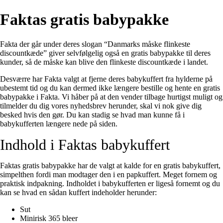
Faktas gratis babypakke
Fakta der går under deres slogan “Danmarks måske flinkeste
discountkæde” giver selvfølgelig også en gratis babypakke til deres
kunder, så de måske kan blive den flinkeste discountkæde i landet.
Desværre har Fakta valgt at fjerne deres babykuffert fra hylderne på
ubestemt tid og du kan dermed ikke længere bestille og hente en gratis
babypakke i Fakta. Vi håber på at den vender tilbage hurtigst muligt og
tilmelder du dig vores nyhedsbrev herunder, skal vi nok give dig
besked hvis den gør. Du kan stadig se hvad man kunne få i
babykufferten længere nede på siden.
Indhold i Faktas babykuffert
Faktas gratis babypakke har de valgt at kalde for en gratis babykuffert,
simpelthen fordi man modtager den i en papkuffert. Meget fornem og
praktisk indpakning. Indholdet i babykufferten er ligeså fornemt og du
kan se hvad en sådan kuffert indeholder herunder:
Sut
Minirisk 365 bleer