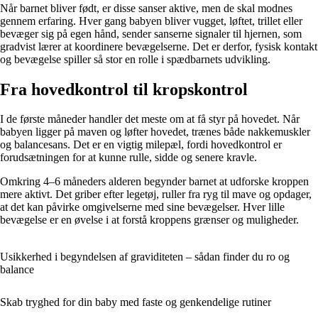
Når barnet bliver født, er disse sanser aktive, men de skal modnes
gennem erfaring. Hver gang babyen bliver vugget, løftet, trillet eller
bevæger sig på egen hånd, sender sanserne signaler til hjernen, som
gradvist lærer at koordinere bevægelserne. Det er derfor, fysisk kontakt
og bevægelse spiller så stor en rolle i spædbarnets udvikling.
Fra hovedkontrol til kropskontrol
I de første måneder handler det meste om at få styr på hovedet. Når
babyen ligger på maven og løfter hovedet, trænes både nakkemuskler
og balancesans. Det er en vigtig milepæl, fordi hovedkontrol er
forudsætningen for at kunne rulle, sidde og senere kravle.
Omkring 4–6 måneders alderen begynder barnet at udforske kroppen
mere aktivt. Det griber efter legetøj, ruller fra ryg til mave og opdager,
at det kan påvirke omgivelserne med sine bevægelser. Hver lille
bevægelse er en øvelse i at forstå kroppens grænser og muligheder.
Usikkerhed i begyndelsen af graviditeten – sådan finder du ro og
balance
Skab tryghed for din baby med faste og genkendelige rutiner