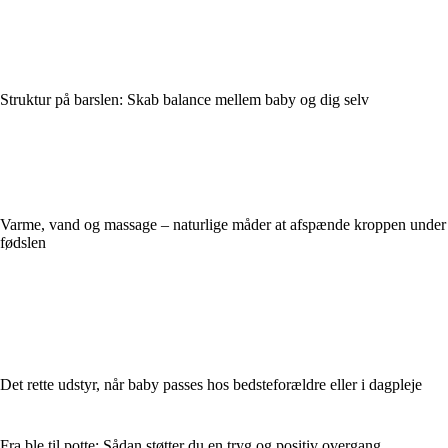
Struktur på barslen: Skab balance mellem baby og dig selv
Varme, vand og massage – naturlige måder at afspænde kroppen under
fødslen
Det rette udstyr, når baby passes hos bedsteforældre eller i dagpleje
Fra ble til potte: Sådan støtter du en tryg og positiv overgang