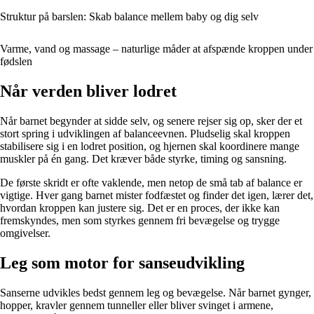
Struktur på barslen: Skab balance mellem baby og dig selv
Varme, vand og massage – naturlige måder at afspænde kroppen under
fødslen
Når verden bliver lodret
Når barnet begynder at sidde selv, og senere rejser sig op, sker der et
stort spring i udviklingen af balanceevnen. Pludselig skal kroppen
stabilisere sig i en lodret position, og hjernen skal koordinere mange
muskler på én gang. Det kræver både styrke, timing og sansning.
De første skridt er ofte vaklende, men netop de små tab af balance er
vigtige. Hver gang barnet mister fodfæstet og finder det igen, lærer det,
hvordan kroppen kan justere sig. Det er en proces, der ikke kan
fremskyndes, men som styrkes gennem fri bevægelse og trygge
omgivelser.
Leg som motor for sanseudvikling
Sanserne udvikles bedst gennem leg og bevægelse. Når barnet gynger,
hopper, kravler gennem tunneller eller bliver svinget i armene,