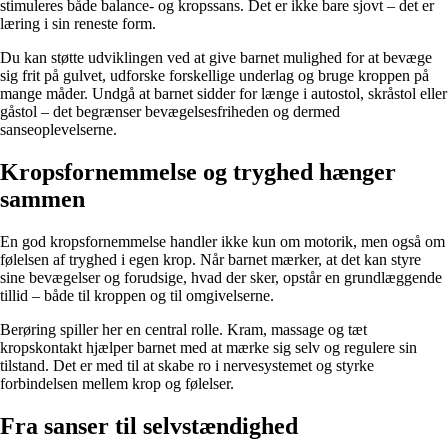
stimuleres både balance- og kropssans. Det er ikke bare sjovt – det er
læring i sin reneste form.
Du kan støtte udviklingen ved at give barnet mulighed for at bevæge
sig frit på gulvet, udforske forskellige underlag og bruge kroppen på
mange måder. Undgå at barnet sidder for længe i autostol, skråstol eller
gåstol – det begrænser bevægelsesfriheden og dermed
sanseoplevelserne.
Kropsfornemmelse og tryghed hænger
sammen
En god kropsfornemmelse handler ikke kun om motorik, men også om
følelsen af tryghed i egen krop. Når barnet mærker, at det kan styre
sine bevægelser og forudsige, hvad der sker, opstår en grundlæggende
tillid – både til kroppen og til omgivelserne.
Berøring spiller her en central rolle. Kram, massage og tæt
kropskontakt hjælper barnet med at mærke sig selv og regulere sin
tilstand. Det er med til at skabe ro i nervesystemet og styrke
forbindelsen mellem krop og følelser.
Fra sanser til selvstændighed