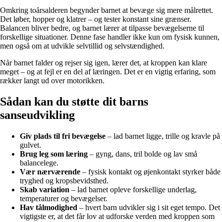
Omkring toårsalderen begynder barnet at bevæge sig mere målrettet.
Det løber, hopper og klatrer – og tester konstant sine grænser.
Balancen bliver bedre, og barnet lærer at tilpasse bevægelserne til
forskellige situationer. Denne fase handler ikke kun om fysisk kunnen,
men også om at udvikle selvtillid og selvstændighed.
Når barnet falder og rejser sig igen, lærer det, at kroppen kan klare
meget – og at fejl er en del af læringen. Det er en vigtig erfaring, som
rækker langt ud over motorikken.
Sådan kan du støtte dit barns
sanseudvikling
Giv plads til fri bevægelse
– lad barnet ligge, trille og kravle på
gulvet.
Brug leg som læring
– gyng, dans, tril bolde og lav små
balancelege.
Vær nærværende
– fysisk kontakt og øjenkontakt styrker både
tryghed og kropsbevidsthed.
Skab variation
– lad barnet opleve forskellige underlag,
temperaturer og bevægelser.
Hav tålmodighed
– hvert barn udvikler sig i sit eget tempo. Det
vigtigste er, at det får lov at udforske verden med kroppen som