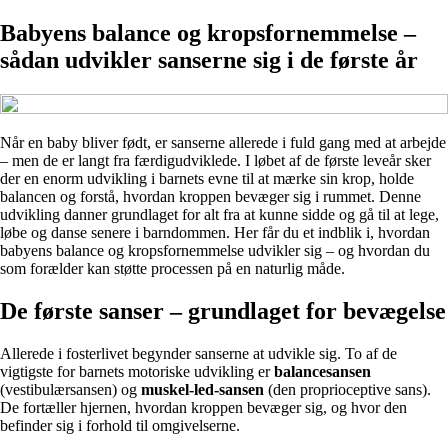
Babyens balance og kropsfornemmelse –
sådan udvikler sanserne sig i de første år
Når en baby bliver født, er sanserne allerede i fuld gang med at arbejde
– men de er langt fra færdigudviklede. I løbet af de første leveår sker
der en enorm udvikling i barnets evne til at mærke sin krop, holde
balancen og forstå, hvordan kroppen bevæger sig i rummet. Denne
udvikling danner grundlaget for alt fra at kunne sidde og gå til at lege,
løbe og danse senere i barndommen. Her får du et indblik i, hvordan
babyens balance og kropsfornemmelse udvikler sig – og hvordan du
som forælder kan støtte processen på en naturlig måde.
De første sanser – grundlaget for bevægelse
Allerede i fosterlivet begynder sanserne at udvikle sig. To af de
vigtigste for barnets motoriske udvikling er
balancesansen
(vestibulærsansen) og
muskel-led-sansen
(den proprioceptive sans).
De fortæller hjernen, hvordan kroppen bevæger sig, og hvor den
befinder sig i forhold til omgivelserne.